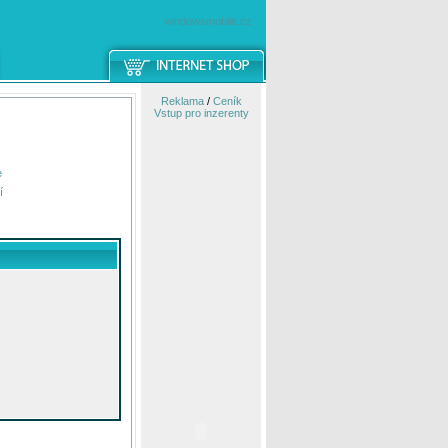
windowsmobile.cz
Reklama
/
Ceník
Vstup pro inzerenty
e
í