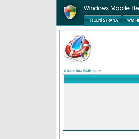
Obsah fóra WMHelp.cz