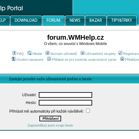
forum.WMHelp.cz
O všem, co souvisí s Windows Mobile
FAQ
Hledat
Seznam uživatelů
Uživatelské skupiny
Registrac
Osobní nastavení
Přihlásit se pro kontrolu soukromých zpráv
Přihlášen
Zadejte prosím vaše uživatelské jméno a heslo
Uživatel:
Heslo:
Přihlásit mě automaticky při každé návštěvě:
Zapomněl(a) jsem svoje heslo