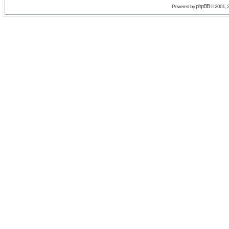
phpBB
Powered by
© 2001, 