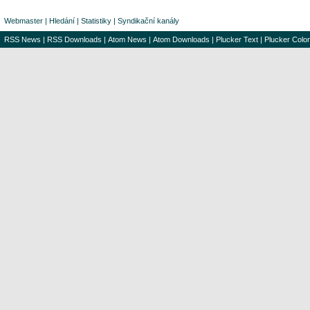
Webmaster
|
Hledání
|
Statistiky
|
Syndikační kanály
RSS News
|
RSS Downloads
|
Atom News
|
Atom Downloads
|
Plucker Text
|
Plucker Color