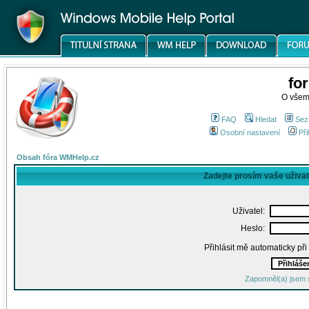
fo
O všem
FAQ
Hledat
Sez
Osobní nastavení
Při
Obsah fóra WMHelp.cz
Zadejte prosím vaše uživa
Uživatel:
Heslo:
Přihlásit mě automaticky př
Zapomněl(a) jsem 