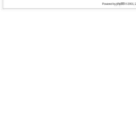
phpBB
Powered by
© 2001, 