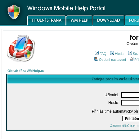
fo
O všem
FAQ
Hledat
Sez
Osobní nastavení
Při
Obsah fóra WMHelp.cz
Zadejte prosím vaše uživa
Uživatel:
Heslo:
Přihlásit mě automaticky př
Zapomněl(a) jsem 