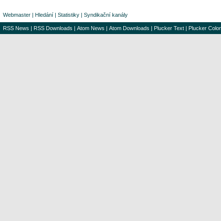
Webmaster
|
Hledání
|
Statistiky
|
Syndikační kanály
RSS News
|
RSS Downloads
|
Atom News
|
Atom Downloads
|
Plucker Text
|
Plucker Color