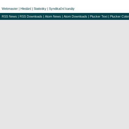
Webmaster
|
Hledání
|
Statistiky
|
Syndikační kanály
RSS News
|
RSS Downloads
|
Atom News
|
Atom Downloads
|
Plucker Text
|
Plucker Color