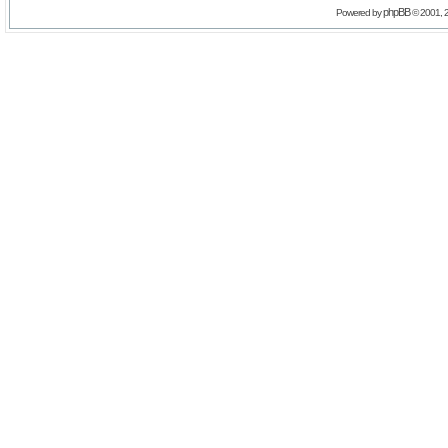
phpBB
Powered by
© 2001, 