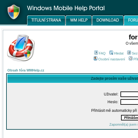
fo
O všem
FAQ
Hledat
Sez
Osobní nastavení
Při
Obsah fóra WMHelp.cz
Zadejte prosím vaše uživa
Uživatel:
Heslo:
Přihlásit mě automaticky př
Zapomněl(a) jsem 