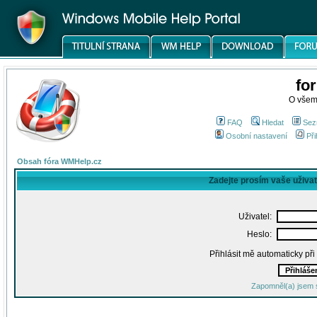
fo
O všem
FAQ
Hledat
Sez
Osobní nastavení
Při
Obsah fóra WMHelp.cz
Zadejte prosím vaše uživa
Uživatel:
Heslo:
Přihlásit mě automaticky př
Zapomněl(a) jsem 