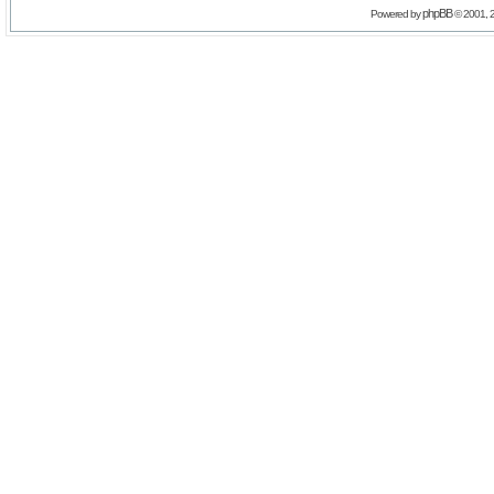
phpBB
Powered by
© 2001, 