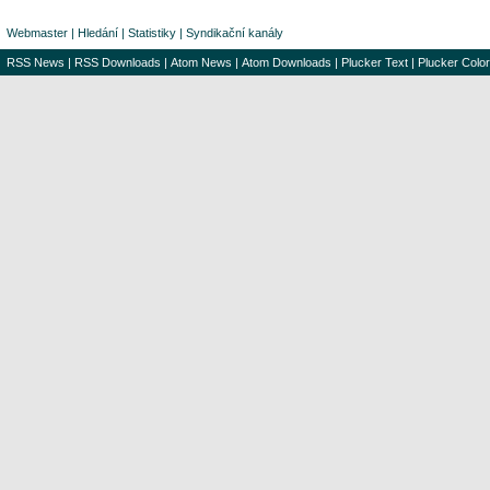
Webmaster
|
Hledání
|
Statistiky
|
Syndikační kanály
RSS News
|
RSS Downloads
|
Atom News
|
Atom Downloads
|
Plucker Text
|
Plucker Color