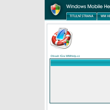
Obsah fóra WMHelp.cz