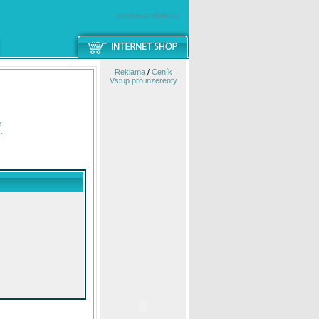
windowsmobile.cz
Reklama
/
Ceník
Vstup pro inzerenty
e
í