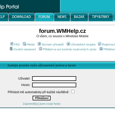
forum.WMHelp.cz
O všem, co souvisí s Windows Mobile
FAQ
Hledat
Seznam uživatelů
Uživatelské skupiny
Registrac
Osobní nastavení
Přihlásit se pro kontrolu soukromých zpráv
Přihlášen
Zadejte prosím vaše uživatelské jméno a heslo
Uživatel:
Heslo:
Přihlásit mě automaticky při každé návštěvě:
Zapomněl(a) jsem svoje heslo