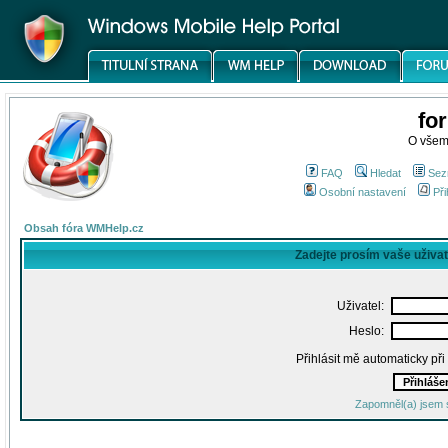
fo
O všem
FAQ
Hledat
Sez
Osobní nastavení
Při
Obsah fóra WMHelp.cz
Zadejte prosím vaše uživa
Uživatel:
Heslo:
Přihlásit mě automaticky př
Zapomněl(a) jsem 