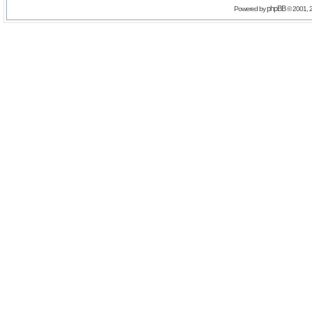
phpBB
Powered by
© 2001, 