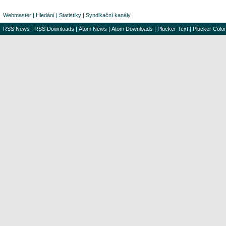
Webmaster
|
Hledání
|
Statistiky
|
Syndikační kanály
RSS News
|
RSS Downloads
|
Atom News
|
Atom Downloads
|
Plucker Text
|
Plucker Color