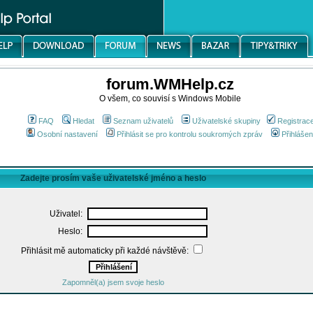
forum.WMHelp.cz
O všem, co souvisí s Windows Mobile
FAQ
Hledat
Seznam uživatelů
Uživatelské skupiny
Registrac
Osobní nastavení
Přihlásit se pro kontrolu soukromých zpráv
Přihlášen
Zadejte prosím vaše uživatelské jméno a heslo
Uživatel:
Heslo:
Přihlásit mě automaticky při každé návštěvě:
Zapomněl(a) jsem svoje heslo