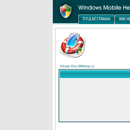
Obsah fóra WMHelp.cz