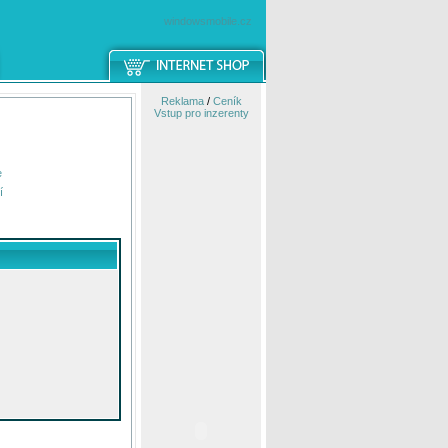
windowsmobile.cz
Reklama
/
Ceník
Vstup pro inzerenty
e
í