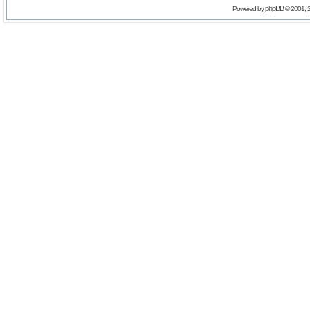
phpBB
Powered by
© 2001, 