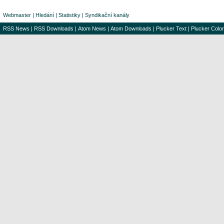
Webmaster
|
Hledání
|
Statistiky
|
Syndikační kanály
RSS News
|
RSS Downloads
|
Atom News
|
Atom Downloads
|
Plucker Text
|
Plucker Color