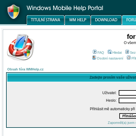
fo
O všem
FAQ
Hledat
Sez
Osobní nastavení
Při
Obsah fóra WMHelp.cz
Zadejte prosím vaše uživa
Uživatel:
Heslo:
Přihlásit mě automaticky př
Zapomněl(a) jsem 