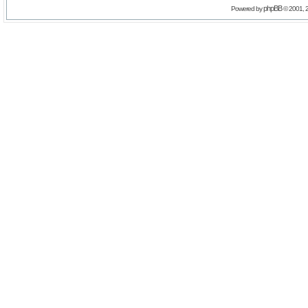
phpBB
Powered by
© 2001, 