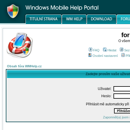
fo
O všem
FAQ
Hledat
Sez
Osobní nastavení
Při
Obsah fóra WMHelp.cz
Zadejte prosím vaše uživa
Uživatel:
Heslo:
Přihlásit mě automaticky př
Zapomněl(a) jsem 