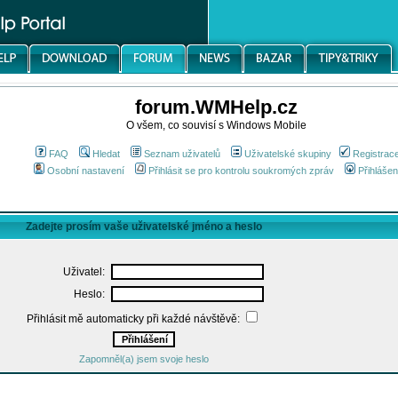
forum.WMHelp.cz
O všem, co souvisí s Windows Mobile
FAQ
Hledat
Seznam uživatelů
Uživatelské skupiny
Registrac
Osobní nastavení
Přihlásit se pro kontrolu soukromých zpráv
Přihlášen
Zadejte prosím vaše uživatelské jméno a heslo
Uživatel:
Heslo:
Přihlásit mě automaticky při každé návštěvě:
Zapomněl(a) jsem svoje heslo