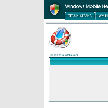
Obsah fóra WMHelp.cz