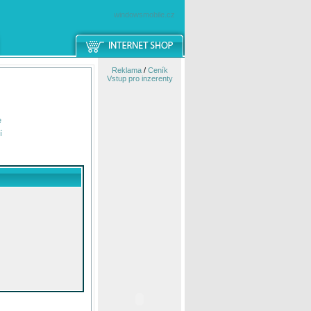
windowsmobile.cz
Reklama
/
Ceník
Vstup pro inzerenty
e
í