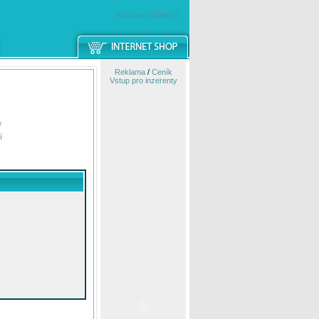
windowsmobile.cz
Reklama
/
Ceník
Vstup pro inzerenty
e
í