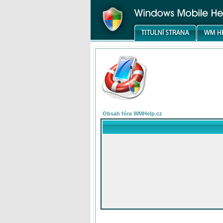
Obsah fóra WMHelp.cz