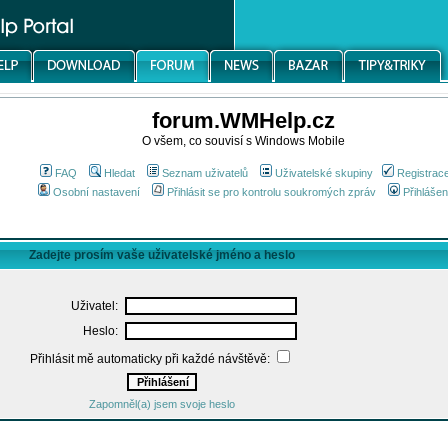
forum.WMHelp.cz
O všem, co souvisí s Windows Mobile
FAQ
Hledat
Seznam uživatelů
Uživatelské skupiny
Registrac
Osobní nastavení
Přihlásit se pro kontrolu soukromých zpráv
Přihlášen
Zadejte prosím vaše uživatelské jméno a heslo
Uživatel:
Heslo:
Přihlásit mě automaticky při každé návštěvě:
Zapomněl(a) jsem svoje heslo