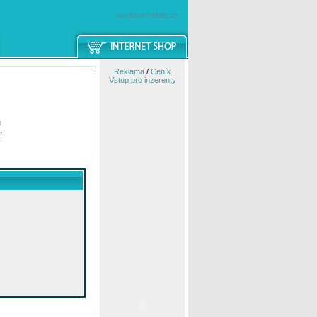
windowsmobile.cz
Reklama
/
Ceník
Vstup pro inzerenty
e
í