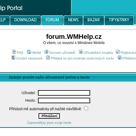
forum.WMHelp.cz
O všem, co souvisí s Windows Mobile
FAQ
Hledat
Seznam uživatelů
Uživatelské skupiny
Registrac
Osobní nastavení
Přihlásit se pro kontrolu soukromých zpráv
Přihlášen
Zadejte prosím vaše uživatelské jméno a heslo
Uživatel:
Heslo:
Přihlásit mě automaticky při každé návštěvě:
Zapomněl(a) jsem svoje heslo