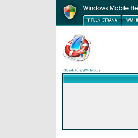
Obsah fóra WMHelp.cz