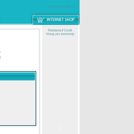
windowsmobile.cz
Reklama
/
Ceník
Vstup pro inzerenty
e
í