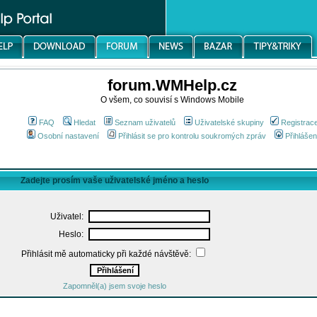
forum.WMHelp.cz
O všem, co souvisí s Windows Mobile
FAQ
Hledat
Seznam uživatelů
Uživatelské skupiny
Registrac
Osobní nastavení
Přihlásit se pro kontrolu soukromých zpráv
Přihlášen
Zadejte prosím vaše uživatelské jméno a heslo
Uživatel:
Heslo:
Přihlásit mě automaticky při každé návštěvě:
Zapomněl(a) jsem svoje heslo