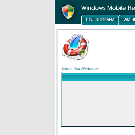
Obsah fóra WMHelp.cz