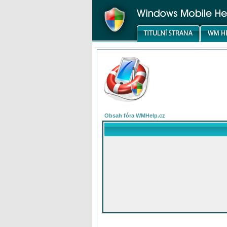
Obsah fóra WMHelp.cz