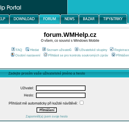
forum.WMHelp.cz
O všem, co souvisí s Windows Mobile
FAQ
Hledat
Seznam uživatelů
Uživatelské skupiny
Registrac
Osobní nastavení
Přihlásit se pro kontrolu soukromých zpráv
Přihlášen
Zadejte prosím vaše uživatelské jméno a heslo
Uživatel:
Heslo:
Přihlásit mě automaticky při každé návštěvě:
Zapomněl(a) jsem svoje heslo