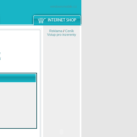
windowsmobile.cz
Reklama
/
Ceník
Vstup pro inzerenty
e
í