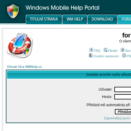
fo
O všem
FAQ
Hledat
Sez
Osobní nastavení
Při
Obsah fóra WMHelp.cz
Zadejte prosím vaše uživa
Uživatel:
Heslo:
Přihlásit mě automaticky př
Zapomněl(a) jsem 