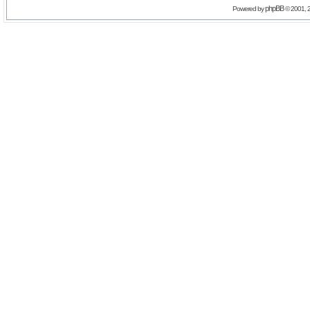
phpBB
Powered by
© 2001, 