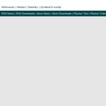
Webmaster
|
Hledání
|
Statistiky
|
Syndikační kanály
RSS News
|
RSS Downloads
|
Atom News
|
Atom Downloads
|
Plucker Text
|
Plucker Color