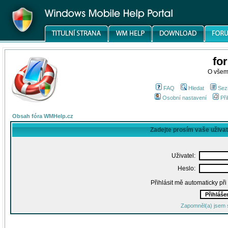
fo
O všem
FAQ
Hledat
Sez
Osobní nastavení
Při
Obsah fóra WMHelp.cz
Zadejte prosím vaše uživa
Uživatel:
Heslo:
Přihlásit mě automaticky př
Zapomněl(a) jsem 