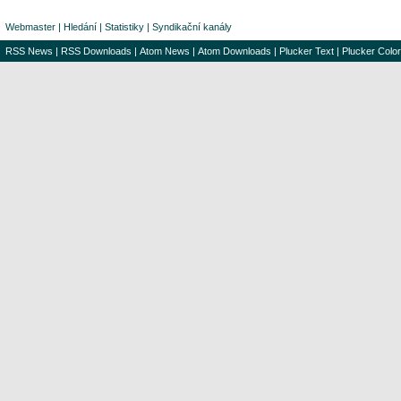
Webmaster
|
Hledání
|
Statistiky
|
Syndikační kanály
RSS News
|
RSS Downloads
|
Atom News
|
Atom Downloads
|
Plucker Text
|
Plucker Color