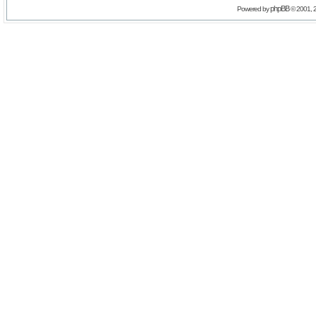
phpBB
Powered by
© 2001, 