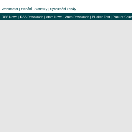
Webmaster
|
Hledání
|
Statistiky
|
Syndikační kanály
RSS News
|
RSS Downloads
|
Atom News
|
Atom Downloads
|
Plucker Text
|
Plucker Color