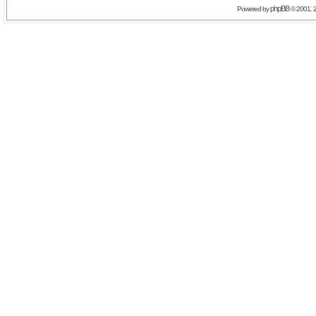
phpBB
Powered by
© 2001, 