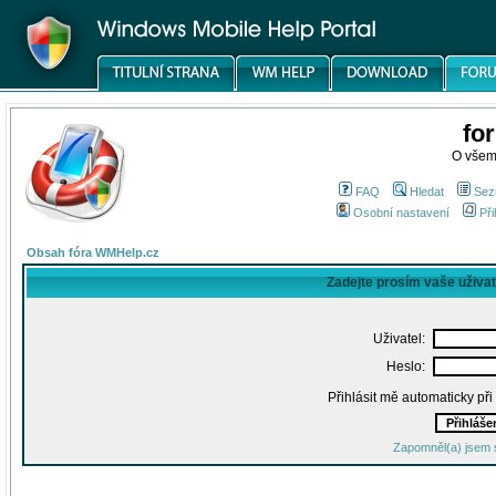
fo
O všem
FAQ
Hledat
Sez
Osobní nastavení
Při
Obsah fóra WMHelp.cz
Zadejte prosím vaše uživa
Uživatel:
Heslo:
Přihlásit mě automaticky př
Zapomněl(a) jsem 