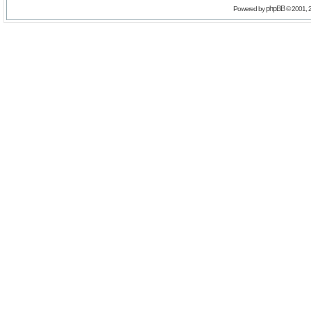
phpBB
Powered by
© 2001, 