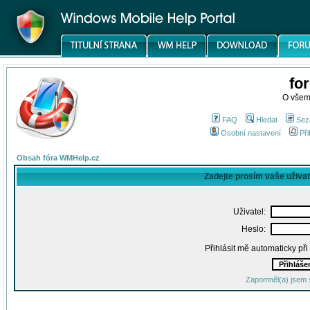
fo
O všem
FAQ
Hledat
Sez
Osobní nastavení
Při
Obsah fóra WMHelp.cz
Zadejte prosím vaše uživa
Uživatel:
Heslo:
Přihlásit mě automaticky př
Zapomněl(a) jsem 