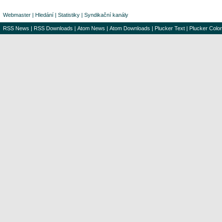
Webmaster
|
Hledání
|
Statistiky
|
Syndikační kanály
RSS News
|
RSS Downloads
|
Atom News
|
Atom Downloads
|
Plucker Text
|
Plucker Color