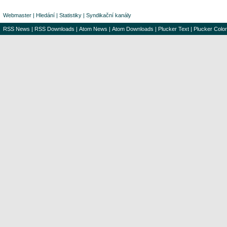
Webmaster
|
Hledání
|
Statistiky
|
Syndikační kanály
RSS News
|
RSS Downloads
|
Atom News
|
Atom Downloads
|
Plucker Text
|
Plucker Color