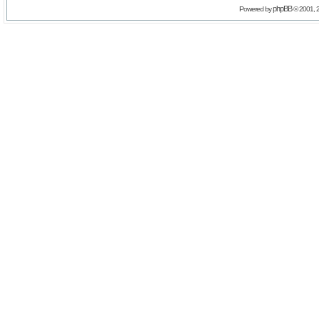
phpBB
Powered by
© 2001, 