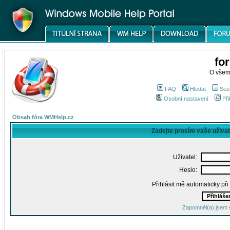
fo
O všem
FAQ
Hledat
Sez
Osobní nastavení
Při
Obsah fóra WMHelp.cz
Zadejte prosím vaše uživa
Uživatel:
Heslo:
Přihlásit mě automaticky př
Zapomněl(a) jsem 