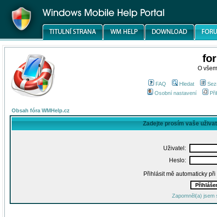
fo
O všem
FAQ
Hledat
Sez
Osobní nastavení
Při
Obsah fóra WMHelp.cz
Zadejte prosím vaše uživa
Uživatel:
Heslo:
Přihlásit mě automaticky př
Zapomněl(a) jsem 