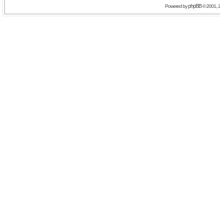
phpBB
Powered by
© 2001, 