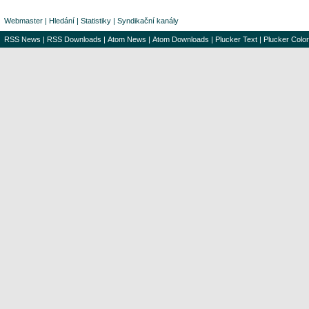
Webmaster
|
Hledání
|
Statistiky
|
Syndikační kanály
RSS News
|
RSS Downloads
|
Atom News
|
Atom Downloads
|
Plucker Text
|
Plucker Color