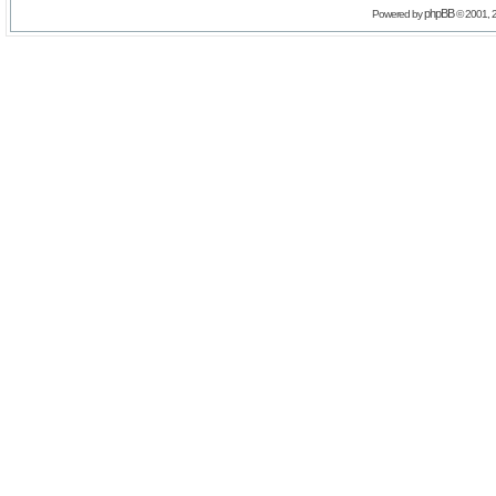
phpBB
Powered by
© 2001, 