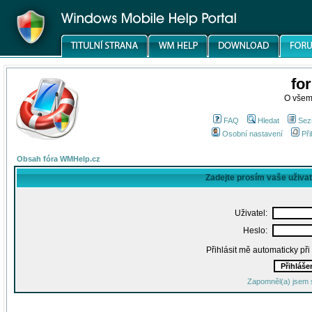
fo
O všem
FAQ
Hledat
Sez
Osobní nastavení
Při
Obsah fóra WMHelp.cz
Zadejte prosím vaše uživa
Uživatel:
Heslo:
Přihlásit mě automaticky př
Zapomněl(a) jsem 