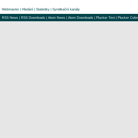
Webmaster
|
Hledání
|
Statistiky
|
Syndikační kanály
RSS News
|
RSS Downloads
|
Atom News
|
Atom Downloads
|
Plucker Text
|
Plucker Color