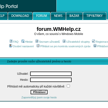
forum.WMHelp.cz
O všem, co souvisí s Windows Mobile
FAQ
Hledat
Seznam uživatelů
Uživatelské skupiny
Registrac
Osobní nastavení
Přihlásit se pro kontrolu soukromých zpráv
Přihlášen
Zadejte prosím vaše uživatelské jméno a heslo
Uživatel:
Heslo:
Přihlásit mě automaticky při každé návštěvě:
Zapomněl(a) jsem svoje heslo