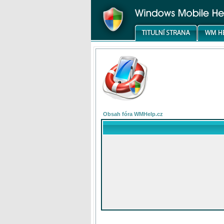
Obsah fóra WMHelp.cz