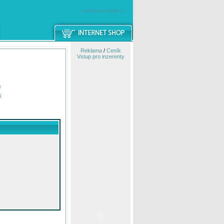
windowsmobile.cz
Reklama
/
Ceník
Vstup pro inzerenty
e
í