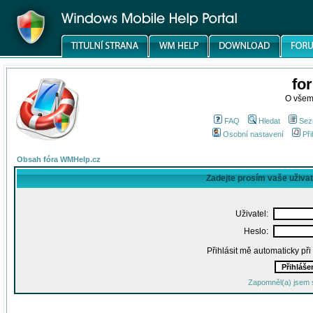
fo
O všem
FAQ
Hledat
Sez
Osobní nastavení
Při
Obsah fóra WMHelp.cz
Zadejte prosím vaše uživa
Uživatel:
Heslo:
Přihlásit mě automaticky př
Zapomněl(a) jsem 