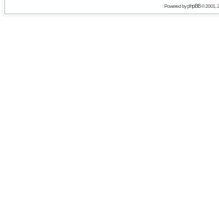
phpBB
Powered by
© 2001, 