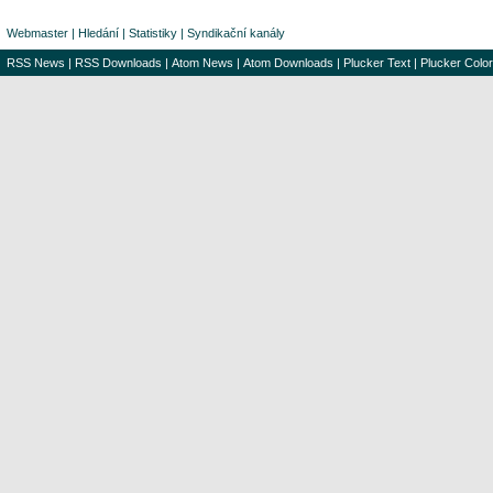
Webmaster
|
Hledání
|
Statistiky
|
Syndikační kanály
RSS News
|
RSS Downloads
|
Atom News
|
Atom Downloads
|
Plucker Text
|
Plucker Color