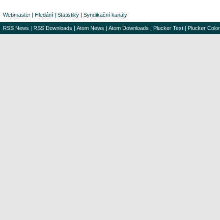
Webmaster
|
Hledání
|
Statistiky
|
Syndikační kanály
RSS News
|
RSS Downloads
|
Atom News
|
Atom Downloads
|
Plucker Text
|
Plucker Color