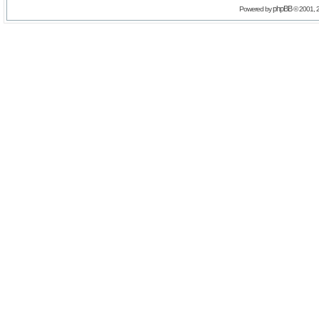
phpBB
Powered by
© 2001, 