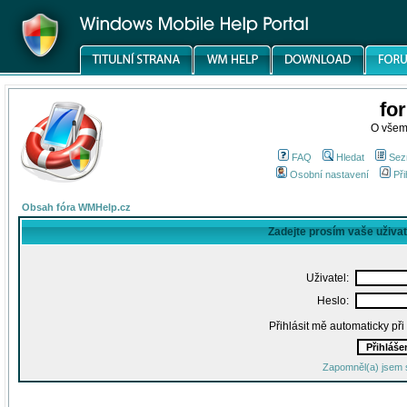
fo
O všem
FAQ
Hledat
Sez
Osobní nastavení
Při
Obsah fóra WMHelp.cz
Zadejte prosím vaše uživa
Uživatel:
Heslo:
Přihlásit mě automaticky př
Zapomněl(a) jsem 