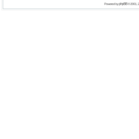
phpBB
Powered by
© 2001, 