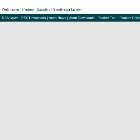
Webmaster
|
Hledání
|
Statistiky
|
Syndikační kanály
RSS News
|
RSS Downloads
|
Atom News
|
Atom Downloads
|
Plucker Text
|
Plucker Color