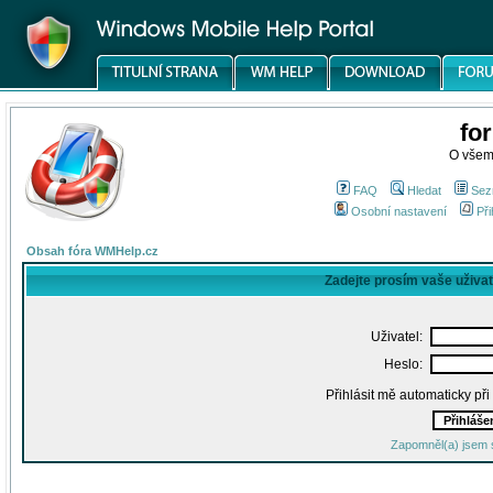
fo
O všem
FAQ
Hledat
Sez
Osobní nastavení
Při
Obsah fóra WMHelp.cz
Zadejte prosím vaše uživa
Uživatel:
Heslo:
Přihlásit mě automaticky př
Zapomněl(a) jsem 