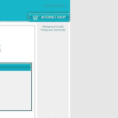
windowsmobile.cz
Reklama
/
Ceník
Vstup pro inzerenty
e
í