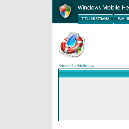
Obsah fóra WMHelp.cz