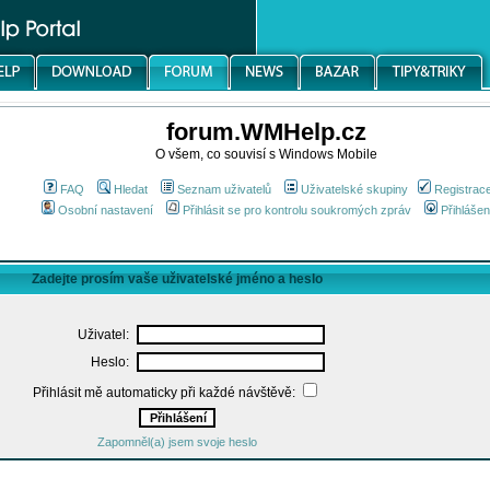
forum.WMHelp.cz
O všem, co souvisí s Windows Mobile
FAQ
Hledat
Seznam uživatelů
Uživatelské skupiny
Registrac
Osobní nastavení
Přihlásit se pro kontrolu soukromých zpráv
Přihlášen
Zadejte prosím vaše uživatelské jméno a heslo
Uživatel:
Heslo:
Přihlásit mě automaticky při každé návštěvě:
Zapomněl(a) jsem svoje heslo