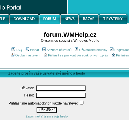
forum.WMHelp.cz
O všem, co souvisí s Windows Mobile
FAQ
Hledat
Seznam uživatelů
Uživatelské skupiny
Registrac
Osobní nastavení
Přihlásit se pro kontrolu soukromých zpráv
Přihlášen
Zadejte prosím vaše uživatelské jméno a heslo
Uživatel:
Heslo:
Přihlásit mě automaticky při každé návštěvě:
Zapomněl(a) jsem svoje heslo