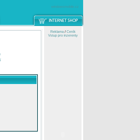
windowsmobile.cz
Reklama
/
Ceník
Vstup pro inzerenty
e
í