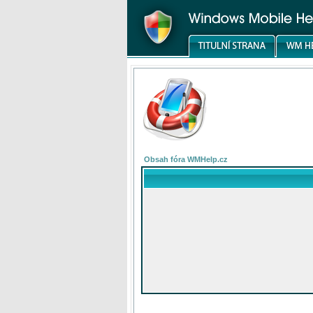
Obsah fóra WMHelp.cz