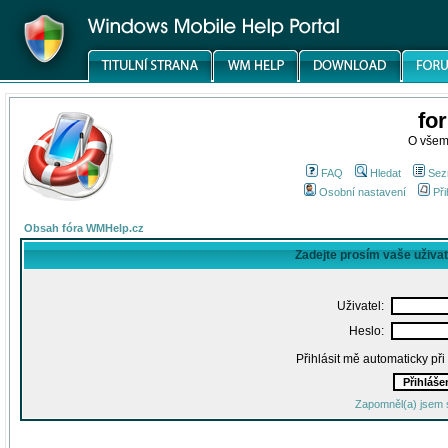
fo
O všem
FAQ
Hledat
Sez
Osobní nastavení
Při
Obsah fóra WMHelp.cz
Zadejte prosím vaše uživa
Uživatel:
Heslo:
Přihlásit mě automaticky př
Zapomněl(a) jsem 