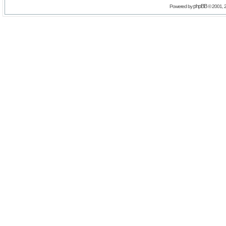
phpBB
Powered by
© 2001, 