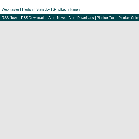
Webmaster
|
Hledání
|
Statistiky
|
Syndikační kanály
RSS News
|
RSS Downloads
|
Atom News
|
Atom Downloads
|
Plucker Text
|
Plucker Color