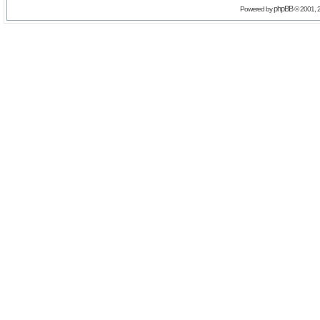
phpBB
Powered by
© 2001, 