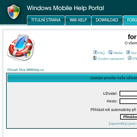
fo
O všem
FAQ
Hledat
Sez
Osobní nastavení
Při
Obsah fóra WMHelp.cz
Zadejte prosím vaše uživa
Uživatel:
Heslo:
Přihlásit mě automaticky př
Zapomněl(a) jsem 