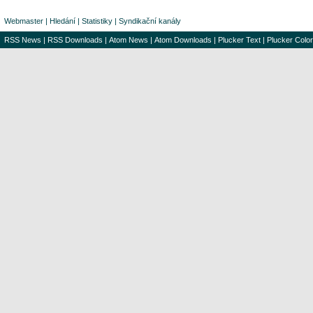
Webmaster
|
Hledání
|
Statistiky
|
Syndikační kanály
RSS News
|
RSS Downloads
|
Atom News
|
Atom Downloads
|
Plucker Text
|
Plucker Color