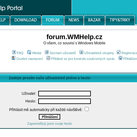
forum.WMHelp.cz
O všem, co souvisí s Windows Mobile
FAQ
Hledat
Seznam uživatelů
Uživatelské skupiny
Registrac
Osobní nastavení
Přihlásit se pro kontrolu soukromých zpráv
Přihlášen
Zadejte prosím vaše uživatelské jméno a heslo
Uživatel:
Heslo:
Přihlásit mě automaticky při každé návštěvě:
Zapomněl(a) jsem svoje heslo