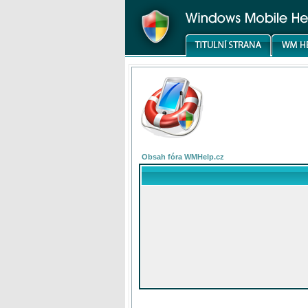
Obsah fóra WMHelp.cz