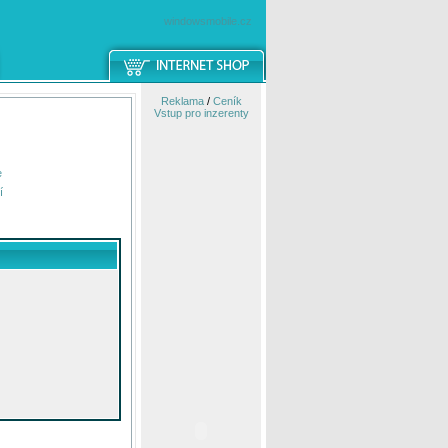
windowsmobile.cz
Reklama
/
Ceník
Vstup pro inzerenty
e
í