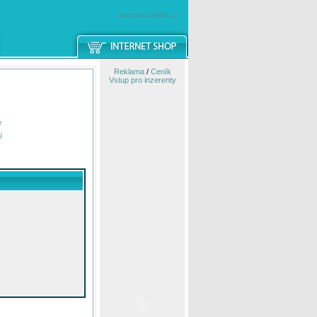
windowsmobile.cz
Reklama
/
Ceník
Vstup pro inzerenty
e
í