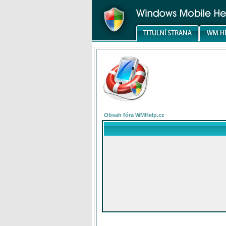
Obsah fóra WMHelp.cz