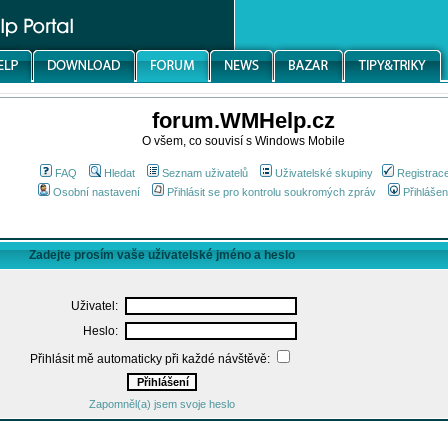
forum.WMHelp.cz
O všem, co souvisí s Windows Mobile
FAQ
Hledat
Seznam uživatelů
Uživatelské skupiny
Registrac
Osobní nastavení
Přihlásit se pro kontrolu soukromých zpráv
Přihlášen
Zadejte prosím vaše uživatelské jméno a heslo
Uživatel:
Heslo:
Přihlásit mě automaticky při každé návštěvě:
Zapomněl(a) jsem svoje heslo