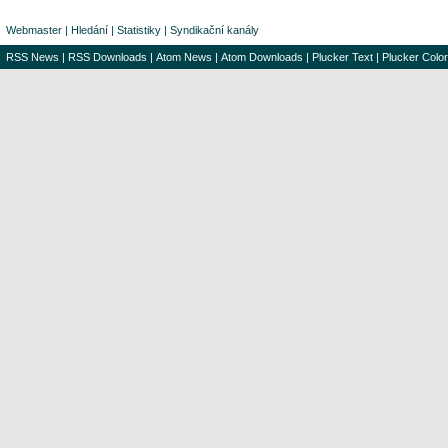
Webmaster
|
Hledání
|
Statistiky
|
Syndikační kanály
RSS News
|
RSS Downloads
|
Atom News
|
Atom Downloads
|
Plucker Text
|
Plucker Color