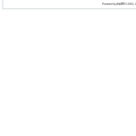
phpBB
Powered by
© 2001, 