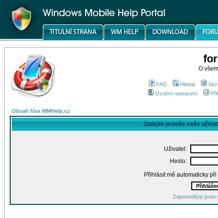
fo
O všem
FAQ
Hledat
Sez
Osobní nastavení
Při
Obsah fóra WMHelp.cz
Zadejte prosím vaše uživa
Uživatel:
Heslo:
Přihlásit mě automaticky př
Zapomněl(a) jsem 