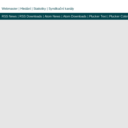
Webmaster
|
Hledání
|
Statistiky
|
Syndikační kanály
RSS News
|
RSS Downloads
|
Atom News
|
Atom Downloads
|
Plucker Text
|
Plucker Color