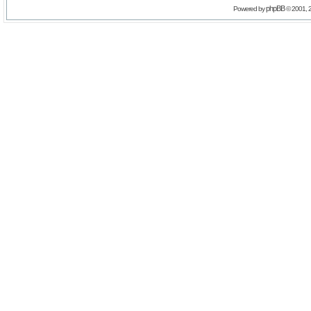
phpBB
Powered by
© 2001, 