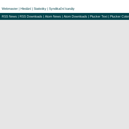
Webmaster
|
Hledání
|
Statistiky
|
Syndikační kanály
RSS News
|
RSS Downloads
|
Atom News
|
Atom Downloads
|
Plucker Text
|
Plucker Color