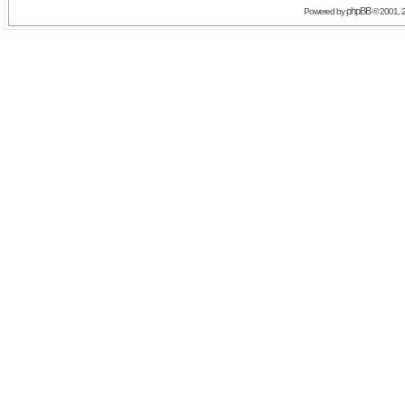
phpBB
Powered by
© 2001, 