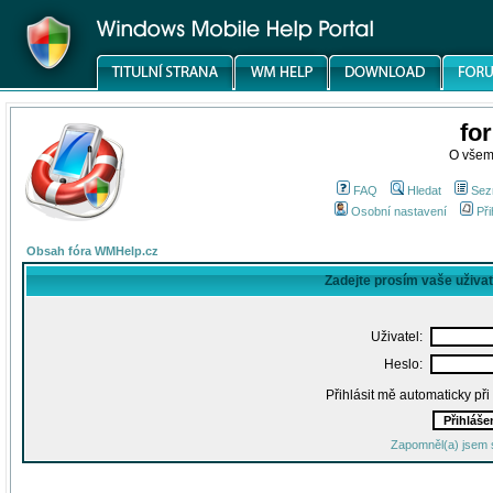
fo
O všem
FAQ
Hledat
Sez
Osobní nastavení
Při
Obsah fóra WMHelp.cz
Zadejte prosím vaše uživa
Uživatel:
Heslo:
Přihlásit mě automaticky př
Zapomněl(a) jsem 