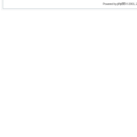
phpBB
Powered by
© 2001, 