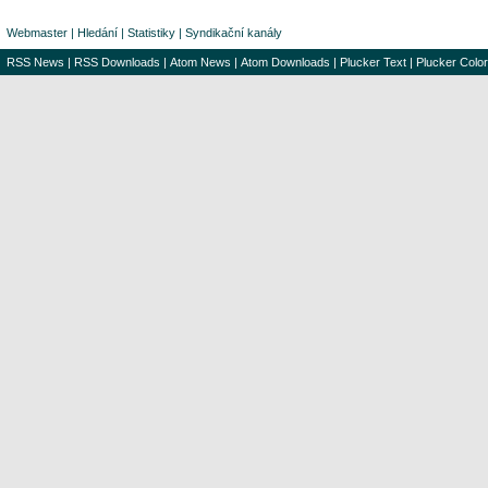
Webmaster
|
Hledání
|
Statistiky
|
Syndikační kanály
RSS News
|
RSS Downloads
|
Atom News
|
Atom Downloads
|
Plucker Text
|
Plucker Color