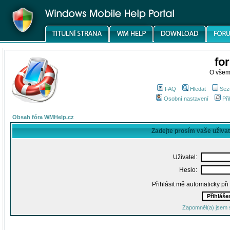
fo
O všem
FAQ
Hledat
Sez
Osobní nastavení
Při
Obsah fóra WMHelp.cz
Zadejte prosím vaše uživa
Uživatel:
Heslo:
Přihlásit mě automaticky př
Zapomněl(a) jsem 