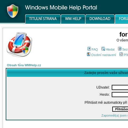
fo
O všem
FAQ
Hledat
Sez
Osobní nastavení
Při
Obsah fóra WMHelp.cz
Zadejte prosím vaše uživa
Uživatel:
Heslo:
Přihlásit mě automaticky př
Zapomněl(a) jsem 