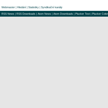
Webmaster
|
Hledání
|
Statistiky
|
Syndikační kanály
RSS News
|
RSS Downloads
|
Atom News
|
Atom Downloads
|
Plucker Text
|
Plucker Color