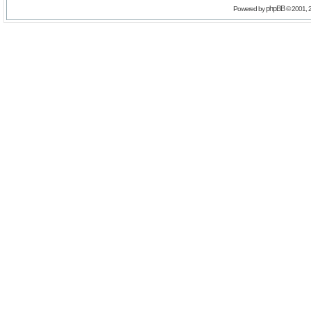
phpBB
Powered by
© 2001, 