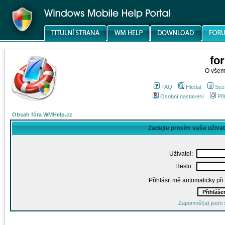
fo
O všem
FAQ
Hledat
Sez
Osobní nastavení
Při
Obsah fóra WMHelp.cz
Zadejte prosím vaše uživa
Uživatel:
Heslo:
Přihlásit mě automaticky př
Zapomněl(a) jsem 