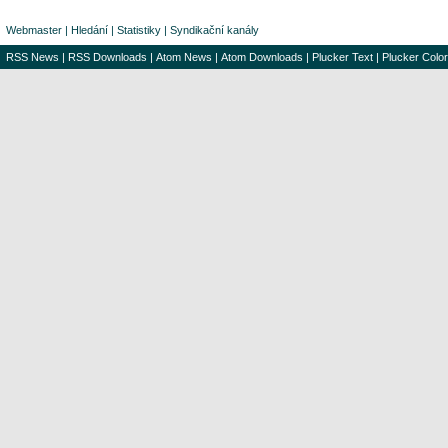
Webmaster
|
Hledání
|
Statistiky
|
Syndikační kanály
RSS News
|
RSS Downloads
|
Atom News
|
Atom Downloads
|
Plucker Text
|
Plucker Color