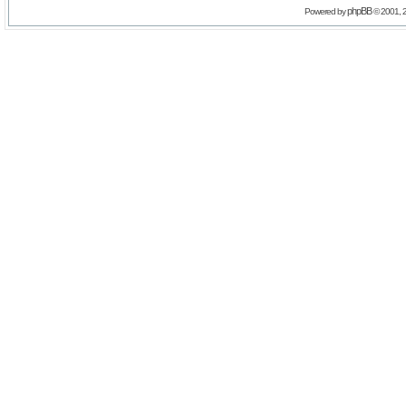
phpBB
Powered by
© 2001, 