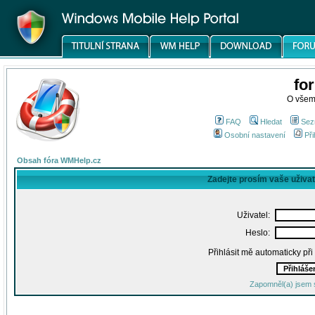
fo
O všem
FAQ
Hledat
Sez
Osobní nastavení
Při
Obsah fóra WMHelp.cz
Zadejte prosím vaše uživa
Uživatel:
Heslo:
Přihlásit mě automaticky př
Zapomněl(a) jsem 