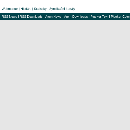
Webmaster
|
Hledání
|
Statistiky
|
Syndikační kanály
RSS News
|
RSS Downloads
|
Atom News
|
Atom Downloads
|
Plucker Text
|
Plucker Color