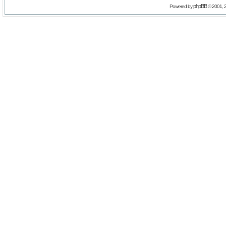
phpBB
Powered by
© 2001, 