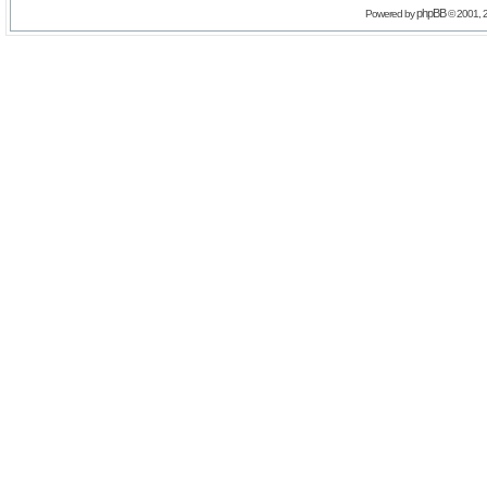
phpBB
Powered by
© 2001, 