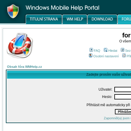
fo
O všem
FAQ
Hledat
Sez
Osobní nastavení
Při
Obsah fóra WMHelp.cz
Zadejte prosím vaše uživa
Uživatel:
Heslo:
Přihlásit mě automaticky př
Zapomněl(a) jsem 