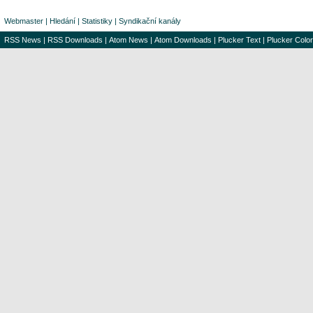
Webmaster
|
Hledání
|
Statistiky
|
Syndikační kanály
RSS News
|
RSS Downloads
|
Atom News
|
Atom Downloads
|
Plucker Text
|
Plucker Color