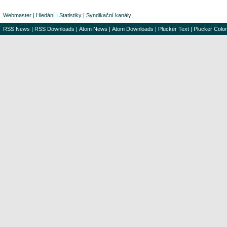
Webmaster
|
Hledání
|
Statistiky
|
Syndikační kanály
RSS News
|
RSS Downloads
|
Atom News
|
Atom Downloads
|
Plucker Text
|
Plucker Color