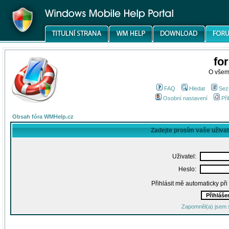
fo
O všem
FAQ
Hledat
Sez
Osobní nastavení
Při
Obsah fóra WMHelp.cz
Zadejte prosím vaše uživa
Uživatel:
Heslo:
Přihlásit mě automaticky př
Zapomněl(a) jsem 