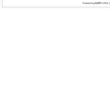
phpBB
Powered by
© 2001, 