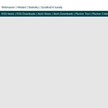
Webmaster
|
Hledání
|
Statistiky
|
Syndikační kanály
RSS News
|
RSS Downloads
|
Atom News
|
Atom Downloads
|
Plucker Text
|
Plucker Color