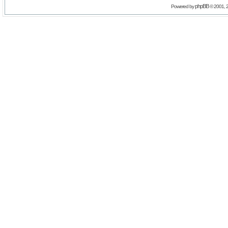
phpBB
Powered by
© 2001, 