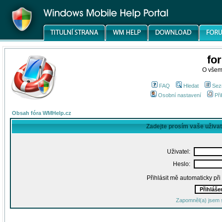
fo
O všem
FAQ
Hledat
Sez
Osobní nastavení
Při
Obsah fóra WMHelp.cz
Zadejte prosím vaše uživa
Uživatel:
Heslo:
Přihlásit mě automaticky př
Zapomněl(a) jsem 