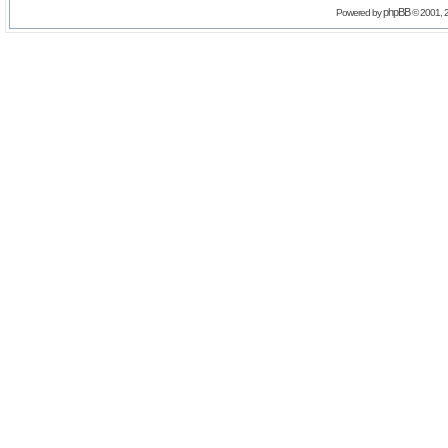
phpBB
Powered by
© 2001, 