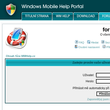
fo
O všem
FAQ
Hledat
Sez
Osobní nastavení
Při
Obsah fóra WMHelp.cz
Zadejte prosím vaše uživa
Uživatel:
Heslo:
Přihlásit mě automaticky př
Zapomněl(a) jsem 