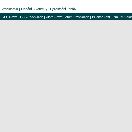
Webmaster
|
Hledání
|
Statistiky
|
Syndikační kanály
RSS News
|
RSS Downloads
|
Atom News
|
Atom Downloads
|
Plucker Text
|
Plucker Color