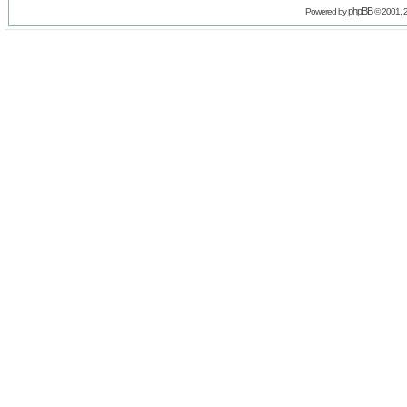
phpBB
Powered by
© 2001, 