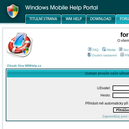
fo
O všem
FAQ
Hledat
Sez
Osobní nastavení
Při
Obsah fóra WMHelp.cz
Zadejte prosím vaše uživa
Uživatel:
Heslo:
Přihlásit mě automaticky př
Zapomněl(a) jsem 