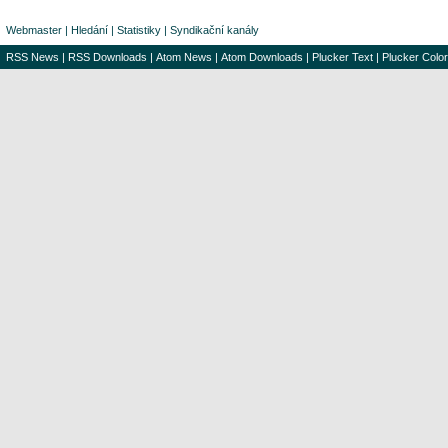
Webmaster
|
Hledání
|
Statistiky
|
Syndikační kanály
RSS News
|
RSS Downloads
|
Atom News
|
Atom Downloads
|
Plucker Text
|
Plucker Color