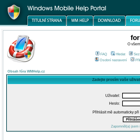
fo
O všem
FAQ
Hledat
Sez
Osobní nastavení
Při
Obsah fóra WMHelp.cz
Zadejte prosím vaše uživa
Uživatel:
Heslo:
Přihlásit mě automaticky př
Zapomněl(a) jsem 