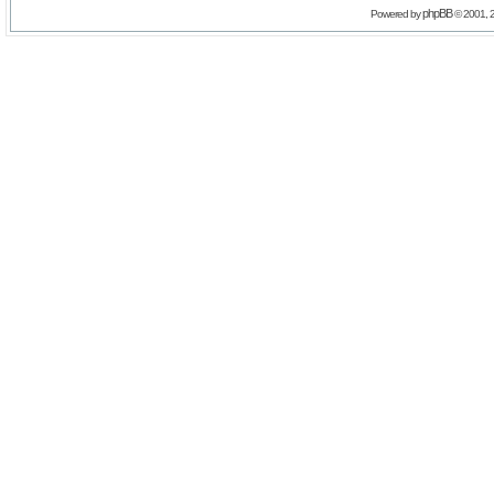
phpBB
Powered by
© 2001, 