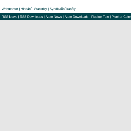
Webmaster
|
Hledání
|
Statistiky
|
Syndikační kanály
RSS News
|
RSS Downloads
|
Atom News
|
Atom Downloads
|
Plucker Text
|
Plucker Color