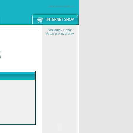
windowsmobile.cz
Reklama
/
Ceník
Vstup pro inzerenty
e
í