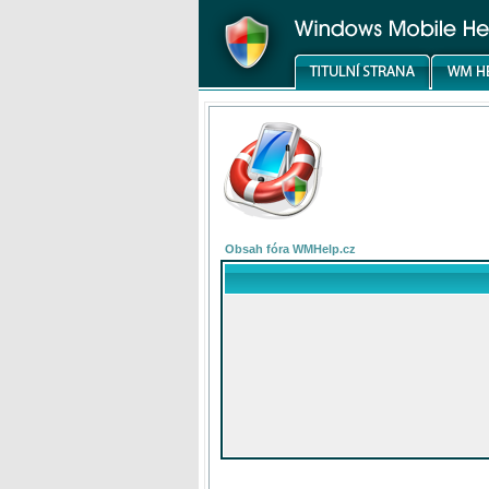
Obsah fóra WMHelp.cz