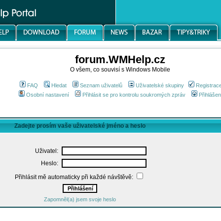
forum.WMHelp.cz
O všem, co souvisí s Windows Mobile
FAQ
Hledat
Seznam uživatelů
Uživatelské skupiny
Registrac
Osobní nastavení
Přihlásit se pro kontrolu soukromých zpráv
Přihlášen
Zadejte prosím vaše uživatelské jméno a heslo
Uživatel:
Heslo:
Přihlásit mě automaticky při každé návštěvě:
Zapomněl(a) jsem svoje heslo