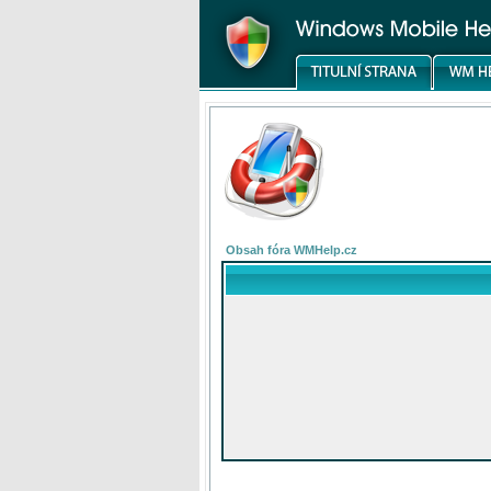
Obsah fóra WMHelp.cz