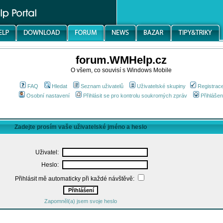
forum.WMHelp.cz
O všem, co souvisí s Windows Mobile
FAQ
Hledat
Seznam uživatelů
Uživatelské skupiny
Registrac
Osobní nastavení
Přihlásit se pro kontrolu soukromých zpráv
Přihlášen
Zadejte prosím vaše uživatelské jméno a heslo
Uživatel:
Heslo:
Přihlásit mě automaticky při každé návštěvě:
Zapomněl(a) jsem svoje heslo