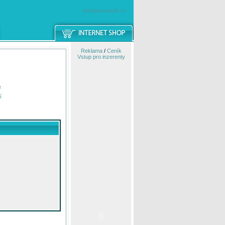
windowsmobile.cz
Reklama
/
Ceník
Vstup pro inzerenty
e
í