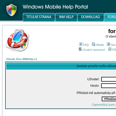
fo
O všem
FAQ
Hledat
Sez
Osobní nastavení
Při
Obsah fóra WMHelp.cz
Zadejte prosím vaše uživa
Uživatel:
Heslo:
Přihlásit mě automaticky př
Zapomněl(a) jsem 