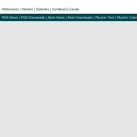
Webmaster
|
Hledání
|
Statistiky
|
Syndikační kanály
RSS News
|
RSS Downloads
|
Atom News
|
Atom Downloads
|
Plucker Text
|
Plucker Color