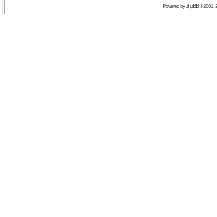
phpBB
Powered by
© 2001, 