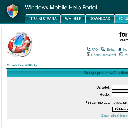
fo
O všem
FAQ
Hledat
Sez
Osobní nastavení
Při
Obsah fóra WMHelp.cz
Zadejte prosím vaše uživa
Uživatel:
Heslo:
Přihlásit mě automaticky př
Zapomněl(a) jsem 