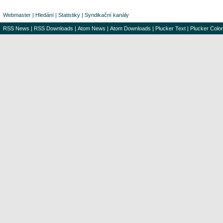
Webmaster
|
Hledání
|
Statistiky
|
Syndikační kanály
RSS News
|
RSS Downloads
|
Atom News
|
Atom Downloads
|
Plucker Text
|
Plucker Color