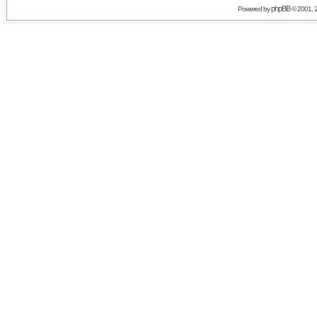
phpBB
Powered by
© 2001, 