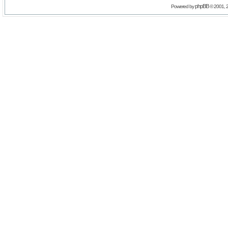
phpBB
Powered by
© 2001, 