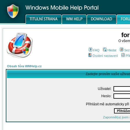
fo
O všem
FAQ
Hledat
Sez
Osobní nastavení
Při
Obsah fóra WMHelp.cz
Zadejte prosím vaše uživa
Uživatel:
Heslo:
Přihlásit mě automaticky př
Zapomněl(a) jsem 