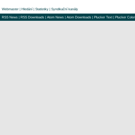
Webmaster
|
Hledání
|
Statistiky
|
Syndikační kanály
RSS News
|
RSS Downloads
|
Atom News
|
Atom Downloads
|
Plucker Text
|
Plucker Color